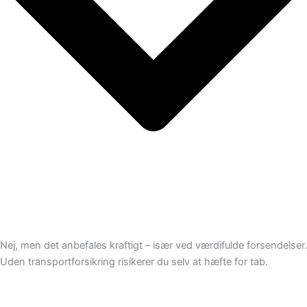
Nej, men det anbefales kraftigt – især ved værdifulde forsendelser.
Uden transportforsikring risikerer du selv at hæfte for tab.