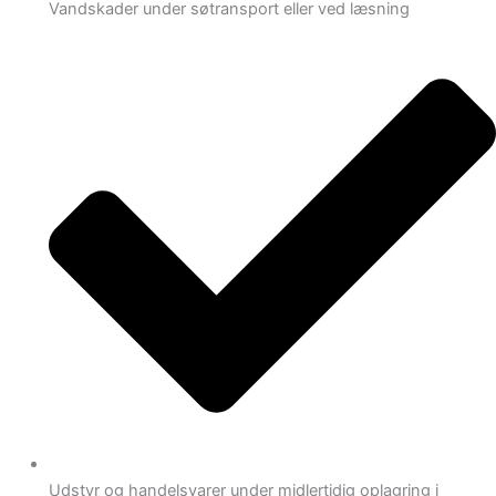
Vandskader under søtransport eller ved læsning
Udstyr og handelsvarer under midlertidig oplagring i