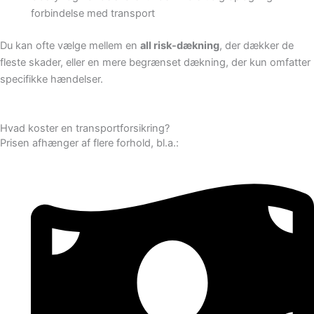
forbindelse med transport
Du kan ofte vælge mellem en
all risk-dækning
, der dækker de
fleste skader, eller en mere begrænset dækning, der kun omfatter
specifikke hændelser.
Hvad koster en transportforsikring?
Prisen afhænger af flere forhold, bl.a.: