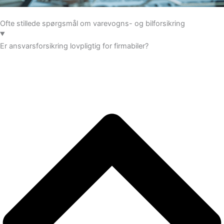
Ofte stillede spørgsmål om varevogns- og bilforsikring
Er ansvarsforsikring lovpligtig for firmabiler?