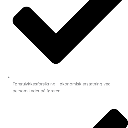
Førerulykkesforsikring - økonomisk erstatning ved
personskader på føreren