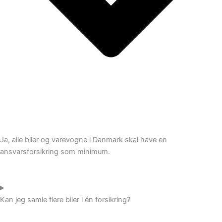
Ja, alle biler og varevogne i Danmark skal have en
ansvarsforsikring som minimum.
Kan jeg samle flere biler i én forsikring?