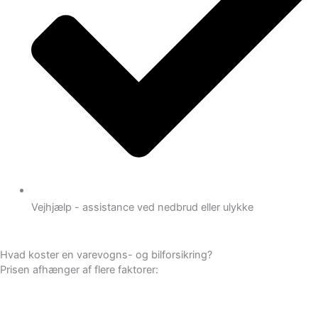
Vejhjælp - assistance ved nedbrud eller ulykke
Hvad koster en varevogns- og bilforsikring?
Prisen afhænger af flere faktorer: