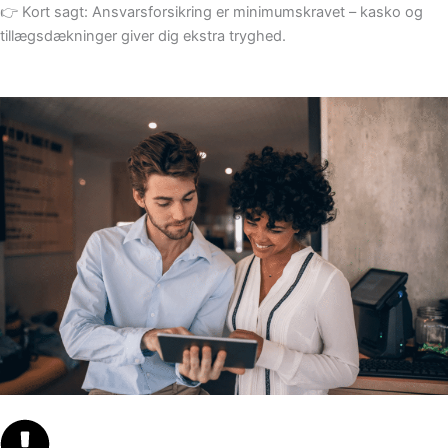
👉 Kort sagt: Ansvarsforsikring er minimumskravet – kasko og
tillægsdækninger giver dig ekstra tryghed.