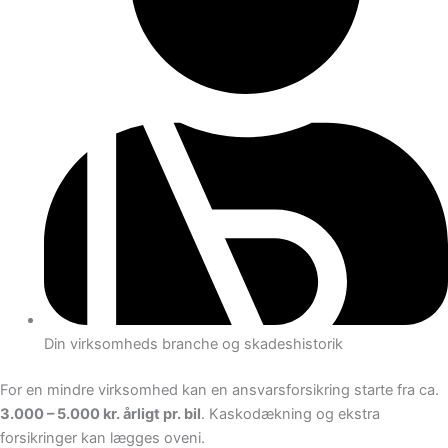
Din virksomheds branche og skadeshistorik
For en mindre virksomhed kan en ansvarsforsikring starte fra ca.
3.000 – 5.000 kr. årligt pr. bil
. Kaskodækning og ekstra
forsikringer kan lægges oveni.