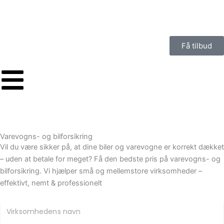
Gå
til
indholdet
Få tilbud
Varevogns- og bilforsikring
Vil du være sikker på, at dine biler og varevogne er korrekt dækket
– uden at betale for meget? Få den bedste pris på varevogns- og
bilforsikring. Vi hjælper små og mellemstore virksomheder –
effektivt, nemt & professionelt